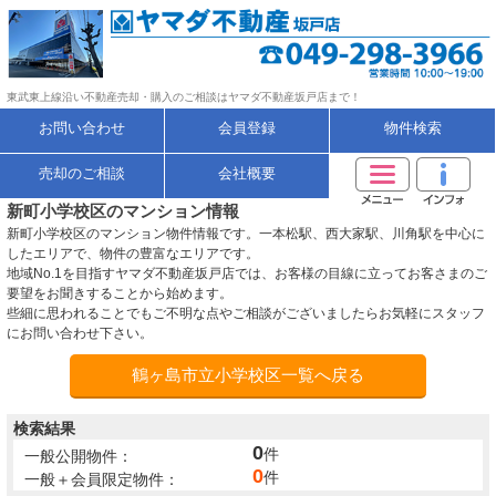
東武東上線沿い不動産売却・購入のご相談はヤマダ不動産坂戸店まで！
お問い合わせ
会員登録
物件検索
売却のご相談
会社概要
新町小学校区のマンション情報
新町小学校区のマンション物件情報です。一本松駅、西大家駅、川角駅を中心に
したエリアで、物件の豊富なエリアです。
地域No.1を目指すヤマダ不動産坂戸店では、お客様の目線に立ってお客さまのご
要望をお聞きすることから始めます。
些細に思われることでもご不明な点やご相談がございましたらお気軽にスタッフ
にお問い合わせ下さい。
鶴ヶ島市立小学校区一覧へ戻る
検索結果
0
件
一般公開物件：
0
件
一般＋会員限定物件：