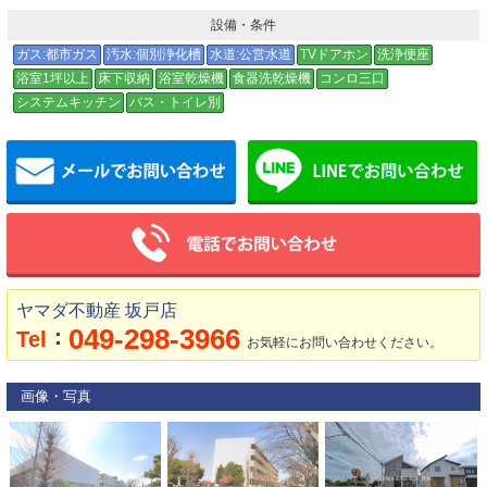
設備・条件
ガス:都市ガス
汚水:個別浄化槽
水道:公営水道
TVドアホン
洗浄便座
浴室1坪以上
床下収納
浴室乾燥機
食器洗乾燥機
コンロ三口
システムキッチン
バス・トイレ別
メールでお問い合わせ
ヤマダ不動産 坂戸店
049-298-3966
：
Tel
お気軽にお問い合わせください。
画像・写真