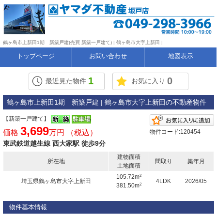
鶴ヶ島市上新田1期 新築戸建(売買 新築一戸建て) | 鶴ヶ島市大字上新田 |
トップページ
お問い合わせ
地図表示
1
0
最近見た物件
お気に入り
鶴ヶ島市上新田1期 新築戸建 | 鶴ヶ島市大字上新田の不動産物件
【新築一戸建て】
3,699
価格
万円 （税込）
物件コード:120454
東武鉄道越生線 西大家駅 徒歩9分
建物面積
所在地
間取り
築年月
土地面積
2
105.72m
埼玉県鶴ヶ島市大字上新田
4LDK
2026/05
2
381.50m
物件基本情報