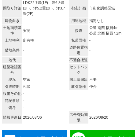
LDK22.7畳(1F)、洋6.8畳
間取り詳細
(2F)、洋5.2畳(2F)、洋3.7
都市計画
市街化調整区域
畳(2F)
建物向き
-
用途地域
指定なし
土地面積基
公道 南西 幅員4m
実測
接道
準
公道 北西 幅員7.2m
土地権利
所有権
私道面積
-
道路位置指
借地条件
-
-
定
地代
-
不適合接道
-
建築確認番
セットバッ
-
-
号
ク
現況
空家
国土法届出
不要
引渡時期
相談
取引態様
仲介
設備その他
-
特記事項
-
備考
-
広告有効期
情報更新日
2026/08/06
2026/08/20
限
メールでお問い合わせ