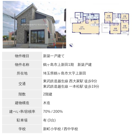
物件種目
新築一戸建て
物件名称
鶴ヶ島市上新田1期 新築戸建
所在地
埼玉県鶴ヶ島市大字上新田
東武鉄道越生線 西大家駅 徒歩9分
交通
東武鉄道越生線 一本松駅 徒歩19分
階数
2階建
建物構造
木造
建ぺい率/容積率
70% / 200%
駐車場
有 (3台)
学校
新町小学校 / 西中学校