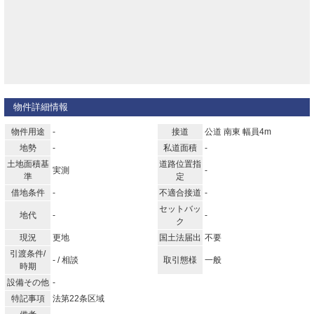
物件詳細情報
物件用途
-
接道
公道 南東 幅員4m
地勢
-
私道面積
-
土地面積基
道路位置指
実測
-
準
定
借地条件
-
不適合接道
-
セットバッ
地代
-
-
ク
現況
更地
国土法届出
不要
引渡条件/
- / 相談
取引態様
一般
時期
設備その他
-
特記事項
法第22条区域