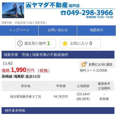
鴻巣市東 売地(売買 土地) | 鴻巣市東 |
トップページ
お問い合わせ
地図表示
1
0
最近見た物件
お気に入り
鴻巣市東 売地 | 鴻巣市東の不動産物件
【土地】
1,990
価格
万円 （税無）
物件コード:113006
高崎線 鴻巣駅 徒歩12分
建築条件
所在地
坪単価
土地面積
土地権利
2
120.14m
-
埼玉県鴻巣市東３丁目
54.76万円
(36.34坪)
所有権
物件基本情報