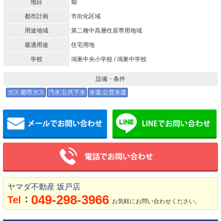
地目
畑
都市計画
市街化区域
用途地域
第二種中高層住居専用地域
最適用途
住宅用地
学校
鴻巣中央小学校 / 鴻巣中学校
設備・条件
ガス:都市ガス
汚水:公共下水
水道:公営水道
メールでお問い合わせ
ヤマダ不動産 坂戸店
049-298-3966
：
Tel
お気軽にお問い合わせください。