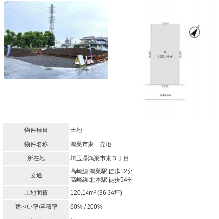
物件種目
土地
物件名称
鴻巣市東 売地
所在地
埼玉県鴻巣市東３丁目
高崎線 鴻巣駅 徒歩12分
交通
高崎線 北本駅 徒歩54分
2
土地面積
120.14m
(36.34坪)
建ぺい率/容積率
60% / 200%